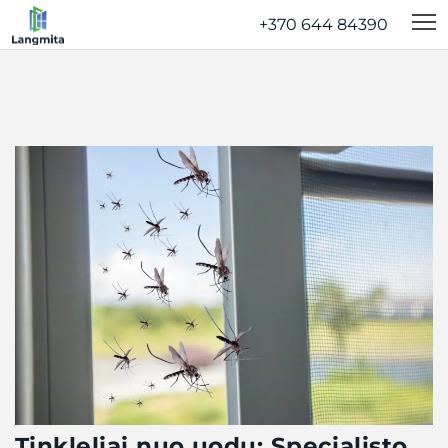
+370 644 84390‬
Tinkleliai nuo uodų: Specialisto