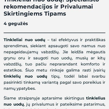
rekomendacijos ir Privalumai
Skirtingiems Tipams
4 gegužės
Tinkleliai nuo uodų
– tai efektyvus ir praktiškas
sprendimas, siekiant apsaugoti savo namus nuo
nepageidaujamų vabzdžių. Jie leidžia mėgautis
grynu oru ir saugoti nuo uodų, musių ar kitų
vabzdžių, tuo pačiu neprarandant komforto ir
estetikos. Šiuo metu rinkoje galima rasti įvairių
tinklelių nuo uodų
tipų, todėl labai svarbu
pasirinkti tinkamą variantą pagal savo poreikius ir
namų ypatybes.
Šiame straipsnyje aptarsime skirtingus
tinklelius
nuo uodų
, jų privalumus ir pateiksime patarimus,