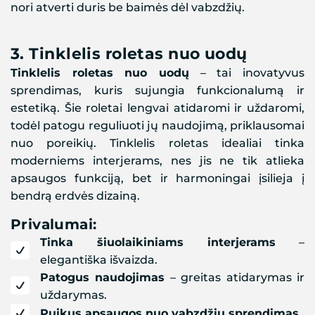
nori atverti duris be baimės dėl vabzdžių.
3.
Tinklelis roletas nuo uodų
Tinklelis roletas nuo uodų
– tai inovatyvus
sprendimas, kuris sujungia funkcionalumą ir
estetiką. Šie roletai lengvai atidaromi ir uždaromi,
todėl patogu reguliuoti jų naudojimą, priklausomai
nuo poreikių. Tinklelis roletas idealiai tinka
moderniems interjerams, nes jis ne tik atlieka
apsaugos funkciją, bet ir harmoningai įsilieja į
bendrą erdvės dizainą.
Privalumai:
Tinka šiuolaikiniams interjerams
–
elegantiška išvaizda.
Patogus naudojimas
– greitas atidarymas ir
uždarymas.
Puikus apsaugos nuo vabzdžių sprendimas
.