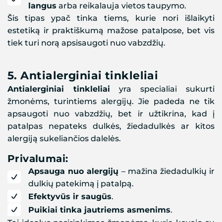
langus
arba reikalauja vietos taupymo.
Šis tipas ypač tinka tiems, kurie nori išlaikyti
estetiką ir praktiškumą mažose patalpose, bet vis
tiek turi norą apsisaugoti nuo vabzdžių.
5.
Antialerginiai tinkleliai
Antialerginiai tinkleliai
yra specialiai sukurti
žmonėms, turintiems alergijų. Jie padeda ne tik
apsaugoti nuo vabzdžių, bet ir užtikrina, kad į
patalpas nepateks dulkės, žiedadulkės ar kitos
alergiją sukeliančios dalelės.
Privalumai:
Apsauga nuo alergijų
– mažina žiedadulkių ir
dulkių patekimą į patalpą.
Efektyvūs ir saugūs
.
Puikiai tinka jautriems asmenims
.