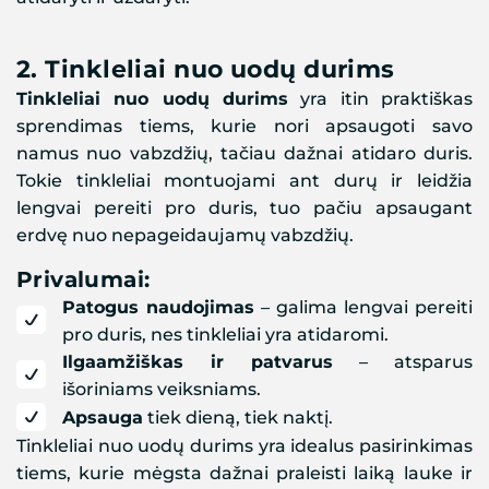
2.
Tinkleliai nuo uodų durims
Tinkleliai nuo uodų durims
yra itin praktiškas
sprendimas tiems, kurie nori apsaugoti savo
namus nuo vabzdžių, tačiau dažnai atidaro duris.
Tokie tinkleliai montuojami ant durų ir leidžia
lengvai pereiti pro duris, tuo pačiu apsaugant
erdvę nuo nepageidaujamų vabzdžių.
Privalumai:
Patogus naudojimas
– galima lengvai pereiti
pro duris, nes tinkleliai yra atidaromi.
Ilgaamžiškas ir patvarus
– atsparus
išoriniams veiksniams.
Apsauga
tiek dieną, tiek naktį.
Tinkleliai nuo uodų durims yra idealus pasirinkimas
tiems, kurie mėgsta dažnai praleisti laiką lauke ir