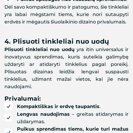
Dėl savo kompaktiškumo ir patogumo, šie tinkleliai
yra labai mėgstami tiems, kurie nori sutaupyti
erdvės ir mėgautis šiuolaikinio dizaino privalumais.
4.
Plisuoti tinkleliai nuo uodų
Plisuoti tinkleliai nuo uodų
yra itin universalus ir
inovatyvus sprendimas, kuris suteikia galimybę
uždaryti ar atidaryti tinklelius pagal poreikį.
Plisuotas dizainas leidžia lengvai suspausti
tinklelius, užimant mažai vietos, kai jie nėra
naudojami.
Privalumai:
Kompaktiškas ir erdvę taupantis
.
Lengvas naudojimas
– greitas atidarymas ir
uždarymas.
Puikus sprendimas tiems, kurie turi mažus