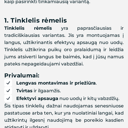
kaip pasirinkti tinkamiausią variantą.
1.
Tinklelis rėmelis
Tinklelis rėmelis
yra paprasčiausias ir
tradiciškiausias variantas. Jis yra montuojamas į
langus, užtikrinantis efektyvų apsaugą nuo uodų.
Tinklelis užtikrina puikų oro pralaidumą ir leidžia
jums atsiverti langus be baimės, kad į jūsų namus
pateks nepageidaujami vabzdžiai.
Privalumai:
Lengvas montavimas ir priežiūra
.
Tvirtas
ir ilgaamžis.
Efektyvi apsauga
nuo uodų ir kitų vabzdžių.
Šis tipas tinklelių dažnai naudojamas senesniuose
pastatuose arba ten, kur yra nuolatiniai langai, kad
užtikrintų ilgesnį naudojimą be poreikio kasdien
atidaryti ir uždaryti.