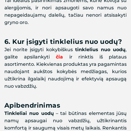
Tai idealus pasirinkimas žmonėms, kurie kovoja su
alergijomis, ir nori apsaugoti savo namus nuo
nepageidaujamų dalelių, tačiau nenori atsisakyti
gryno oro.
6.
Kur įsigyti tinklelius nuo uodų?
Jei norite įsigyti kokybiškus
tinklelius nuo uodų
,
galite apsilankyti
čia
ir rinktis iš plataus
asortimento. Kiekvienas produktas yra pagamintas
naudojant aukštos kokybės medžiagas, kurios
užtikrina ilgalaikį naudojimą ir efektyvią apsaugą
nuo vabzdžių.
Apibendrinimas
Tinkleliai nuo uodų
– tai būtinas elementas jūsų
namų apsaugai nuo vabzdžių, užtikrinantis
komfortą ir saugumą visais metų laikais. Renkantis