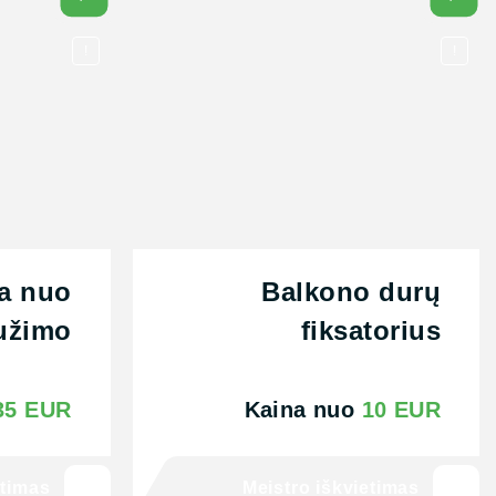
!
!
a nuo
Balkono durų
aužimo
fiksatorius
35 EUR
Kaina nuo
10 EUR
etimas
Meistro iškvietimas