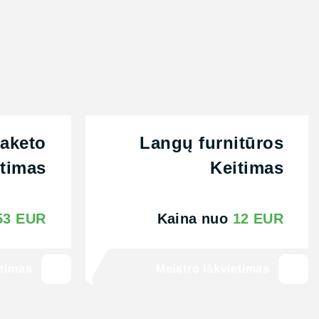
paketo
Langų furnitūros
itimas
Keitimas
53 EUR
Kaina nuo
12 EUR
etimas
Meistro iškvietimas