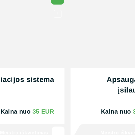
!
liacijos sistema
Apsaug
įsil
Kaina nuo
35 EUR
Kaina nuo
Meistro iškvietimas
Meistro iškvi