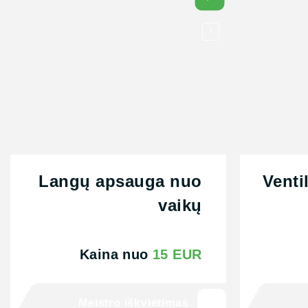
!
Langų apsauga nuo
Venti
vaikų
Kaina nuo
15 EUR
Meistro iškvietimas