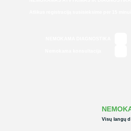
NEMOKAMAS ATVYKIMAS IR DIAGNOSTIK
Atlikus registraciją susisieksime per 15 minu
NEMOKAMA DIAGNOSTIKA
Nemokama konsultacija
NEMOK
Visų langų d