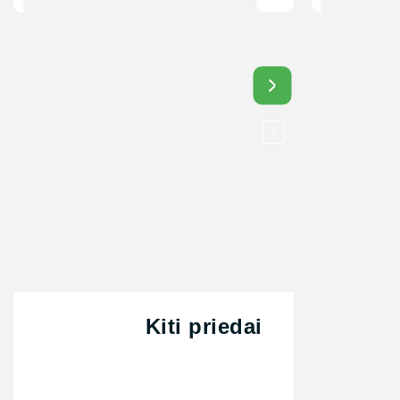
Daug
!
Kiti priedai