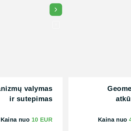
iau
Daugiau
!
nizmų valymas
Geomet
ir sutepimas
atkū
Kaina nuo
10 EUR
Kaina nuo