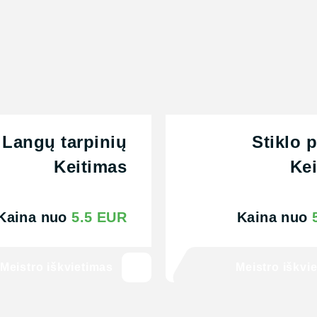
Langų tarpinių
Stiklo 
Keitimas
Ke
Kaina nuo
5.5 EUR
Kaina nuo
Meistro iškvietimas
Meistro iškvi