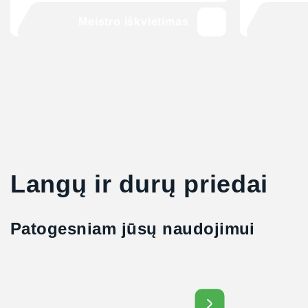
Meistro iškvietimas
Langų ir durų priedai
Patogesniam jūsų naudojimui
Daug