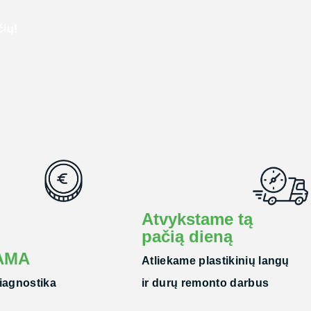
A
čių!
Atvykstame tą
pačią dieną
AMA
Atliekame plastikinių langų
iagnostika
ir durų remonto darbus