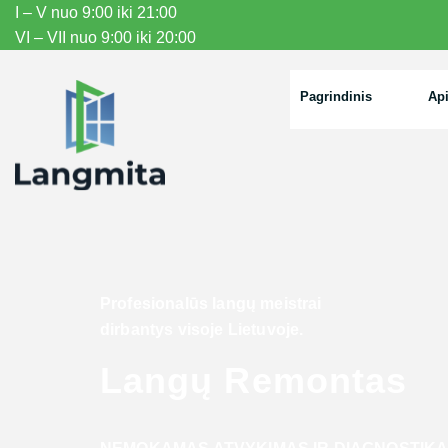
I – V nuo 9:00 iki 21:00
VI – VII nuo 9:00 iki 20:00
Pagrindinis
Ap
Profesionalūs langų meistrai
dirbantys visoje Lietuvoje.
Langų Remontas