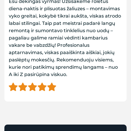
Esu dėkingas vyrmas! Užsisakėme roletus
diena-naktis ir plisuotas žaliuzes – montavimas
vyko greitai, kokybė tikrai aukšta, viskas atrodo
labai stilingai. Taip pat meistrai padarė langų
remontą ir sumontavo tinklelius nuo uodų –
pagaliau galime ramiai vėdinti kambarius
vakare be vabzdžių! Profesionalus
aptarnavimas, viskas paaiškinta aiškiai, jokių
paslėptų mokesčių. Rekomenduoju visiems,
kurie nori patikimų sprendimų langams – nuo
A iki Z pasirūpina viskuo.