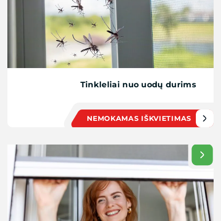
Tinkleliai nuo uodų durims
NEMOKAMAS IŠKVIETIMAS