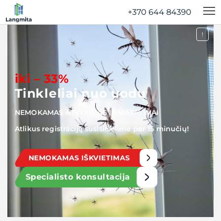
+370 644 84390‬
!
iki – 33%
Tinkleliai nuo uodų
NEMOKAMAS ATVYKIMAS IR MATAVIMAI
Atlikus registraciją susisieksime per 15 minučių!
NEMOKAMAS IŠKVIETIMAS
Specialisto konsultacija