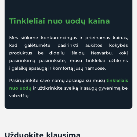
Tin
kleliai n
uo uodų kaina
Mes siūlome konkurencingas ir prieinamas kainas,
kad galėtumėte pasirinkti aukštos kokybės
produktus be didelių išlaidų. Nesvarbu, kokį
pasirinkimą pasirinksite, mūsų tinkleliai užtikrins
ilgalaikę apsaugą ir komfortą jūsų namuose.
Pasirūpinkite savo namų apsauga su mūsų
tinkleliais
nuo uodų
ir užtikrinkite sveiką ir saugų gyvenimą be
vabzdžių!
Užduokite klausimą