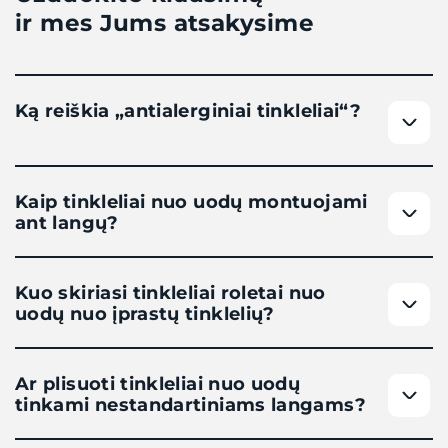
ir mes Jums atsakysime
Ką reiškia „antialerginiai tinkleliai“?
Kaip tinkleliai nuo uodų montuojami
ant langų?
Kuo skiriasi tinkleliai roletai nuo
uodų nuo įprastų tinklelių?
Ar plisuoti tinkleliai nuo uodų
tinkami nestandartiniams langams?