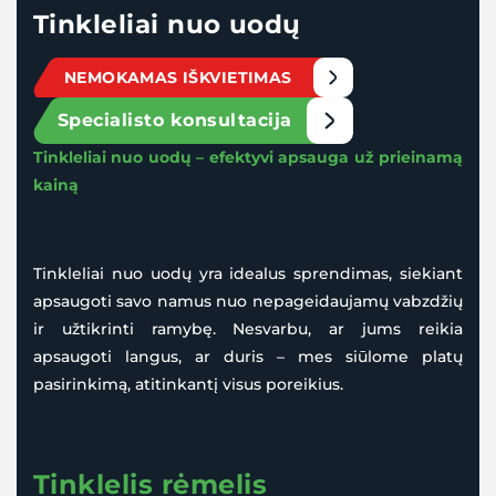
Tinkleliai nuo uodų
NEMOKAMAS IŠKVIETIMAS
Specialisto konsultacija
Tinkleliai nuo uodų – efektyvi apsauga už prieinamą
kainą
Tinkleliai nuo uodų yra id
ealus sprendimas, siekiant
apsaugoti savo namus nuo nepageidaujamų vabzdžių
ir užtikrinti ramybę. Nesvarbu, ar jums reikia
apsaugoti langus, ar duris – mes siūlome platų
pasirinkimą, atitinkantį visus poreikius.
Tinklelis rėmelis