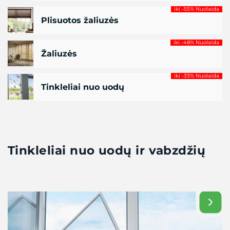
iki -55% Nuolaida
Plisuotos žaliuzės
iki -48% Nuolaida
Žaliuzės
iki -33% Nuolaida
Tinkleliai nuo uodų
Tinkleliai nuo uodų ir vabzdžių