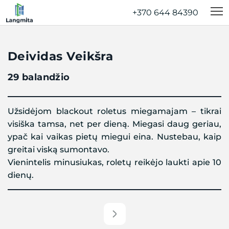
+370 644 84390‬
Deividas Veikšra
29 balandžio
Užsidėjom blackout roletus miegamajam – tikrai
visiška tamsa, net per dieną. Miegasi daug geriau,
ypač kai vaikas pietų miegui eina. Nustebau, kaip
greitai viską sumontavo.
Vienintelis minusiukas, roletų reikėjo laukti apie 10
dienų.