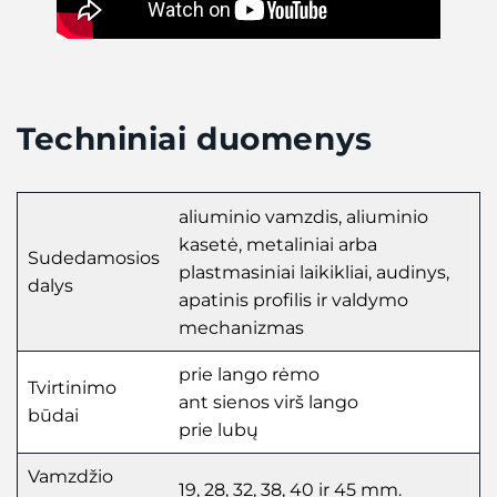
Techniniai duomenys
aliuminio vamzdis, aliuminio
kasetė, metaliniai arba
Sudedamosios
plastmasiniai laikikliai, audinys,
dalys
apatinis profilis ir valdymo
mechanizmas
prie lango rėmo
Tvirtinimo
ant sienos virš lango
būdai
prie lubų
Vamzdžio
19, 28, 32, 38, 40 ir 45 mm.