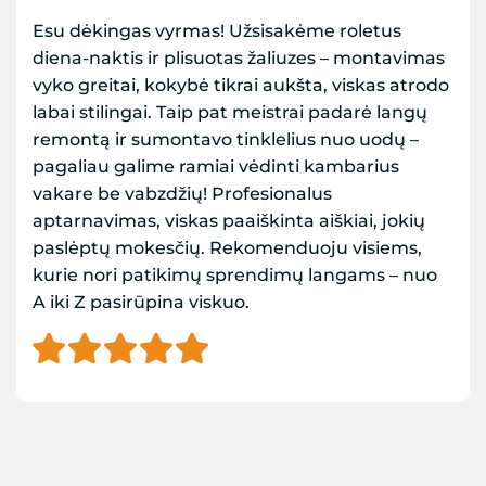
Esu dėkingas vyrmas! Užsisakėme roletus
diena-naktis ir plisuotas žaliuzes – montavimas
vyko greitai, kokybė tikrai aukšta, viskas atrodo
labai stilingai. Taip pat meistrai padarė langų
remontą ir sumontavo tinklelius nuo uodų –
pagaliau galime ramiai vėdinti kambarius
vakare be vabzdžių! Profesionalus
aptarnavimas, viskas paaiškinta aiškiai, jokių
paslėptų mokesčių. Rekomenduoju visiems,
kurie nori patikimų sprendimų langams – nuo
A iki Z pasirūpina viskuo.