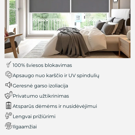
100% šviesos blokavimas
Apsaugo nuo karščio ir UV spindulių
Geresnė garso izoliacija
Privatumo užtikrinimas
Atsparūs dėmėms ir nusidėvėjimui
Lengvai prižiūrimi
Ilgaamžiai