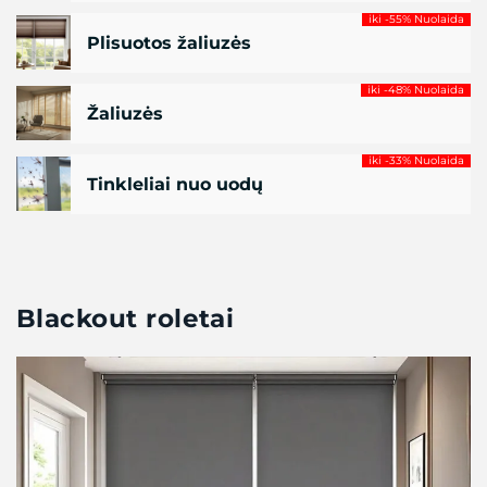
iki -55% Nuolaida
Plisuotos žaliuzės
iki -48% Nuolaida
Žaliuzės
iki -33% Nuolaida
Tinkleliai nuo uodų
Blackout roletai