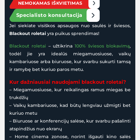
NEMOKAMAS IŠKVIETIMAS
Specialisto konsultacija
Jei siekiate visiškos apsaugos nuo saulės ir šviesos,
Blackout roletai
yra puikus sprendimas!
Blackout roletai
– užtikrina
100% šviesos blokavimą
,
todėl jie yra idealūs miegamuosiuose, vaikų
kambariuose arba biuruose, kur svarbu sukurti tamsą
ir ramybę bet kuriuo paros metu.
Kur dažniausiai naudojami blackout roletai?
– Miegamuosiuose, kur reikalingas ramus miegas be
trukdžių
– Vaikų kambariuose, kad būtų lengviau užmigti bet
kuriuo metu
– Biuruose ar konferencijų salėse, kur svarbu pašalinti
atspindžius nuo ekranų
– Home cinema zonose, norint išgauti kino salės