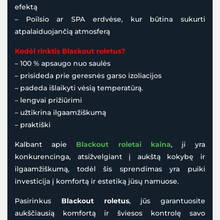
efektą
– Poilsio ar SPA erdvėse, kur būtina sukurti
atpalaiduojančią atmosferą
Kodėl rinktis Blackout roletus?
– 100 % apsaugo nuo saulės
– prisideda prie geresnės garso izoliacijos
– padeda išlaikyti vėsią temperatūrą.
– lengvai prižiūrimi
– užtikrina ilgaamžiškumą
– praktiški
Kalbant apie
Blackout roletai kaina
, ji yra
konkurencinga, atsižvelgiant į aukštą kokybę ir
ilgaamžiškumą, todėl šis sprendimas yra puiki
investicija į komfortą ir estetiką jūsų namuose.
Pasirinkus
Blackout roletus
, jūs garantuosite
aukščiausią komfortą ir šviesos kontrolę savo