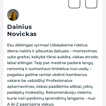
Dainius
Novickas
Esu dėkingas vyrmas! Užsisakėme roletus
diena-naktis ir plisuotas žaliuzes – montavimas
vyko greitai, kokybė tikrai aukšta, viskas atrodo
labai stilingai. Taip pat meistrai padarė langų
remontą ir sumontavo tinklelius nuo uodų –
pagaliau galime ramiai vėdinti kambarius
vakare be vabzdžių! Profesionalus
aptarnavimas, viskas paaiškinta aiškiai, jokių
paslėptų mokesčių. Rekomenduoju visiems,
kurie nori patikimų sprendimų langams – nuo
A iki Z pasirūpina viskuo.