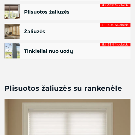
iki -55% Nuolaida
Plisuotos žaliuzės
iki -48% Nuolaida
Žaliuzės
iki -33% Nuolaida
Tinkleliai nuo uodų
Plisuotos žaliuzės su rankenėle