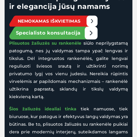
ir elegancija jūsų namams
NEMOKAMAS IŠKVIETIMAS
Specialisto konsultacija
Plisuotos žaliuzės su rankenėle
siūlo neprilygstamą
patogumą, nes jų valdymas tampa ypač lengvas ir
tikslus. Dėl integruotos rankenėlės, galite lengvai
reguliuoti šviesos srautą ir užtikrinti norimą
privatumo lygį vos vienu judesiu. Nereikia rūpintis
virvelėmis ar papildomais mechanizmais – rankenėlė
užtikrina paprastą, sklandų ir tikslų valdymą
kiekvieną kartą.
Šios žaliuzės idealiai tinka
tiek namuose, tiek
biuruose, kur patogus ir efektyvus langų valdymas yra
būtinas. Be to, plisuotos žaliuzės su rankenėle puikiai
dera prie modernių interjerų, suteikdamos langams