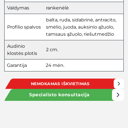
Valdymas
rankenėlė
balta, ruda, sidabrinė, antracito,
Profilio spalvos
smėlio, juoda, auksinio ąžuolo,
tamsaus ąžuolo, riešutmedžio
Audinio
2 cm.
klostės plotis
Garantija
24 mėn.
NEMOKAMAS IŠKVIETIMAS
Specialisto konsultacija