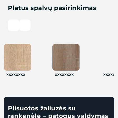
Platus spalvų pasirinkimas
xxxxxxxx
xxxxxxxx
xxxxxx
Plisuotos žaliuzės su
rankenėle – patogus valdymas