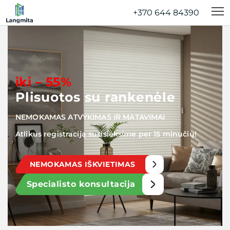
+370 644 84390‬
iki – 55%
Plisuotos su rankenėle
NEMOKAMAS ATVYKIMAS IR MATAVIMAI
Atlikus registraciją susisieksime per 15 minučių!
NEMOKAMAS IŠKVIETIMAS
Specialisto konsultacija