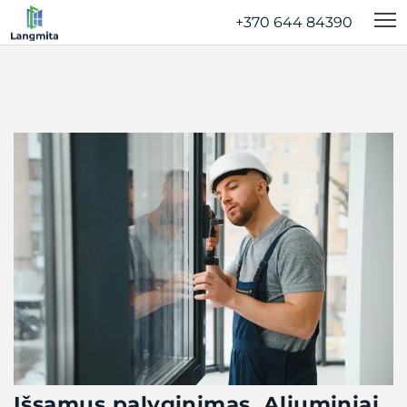
+370 644 84390‬
Išsamus palyginimas. Aliuminiai