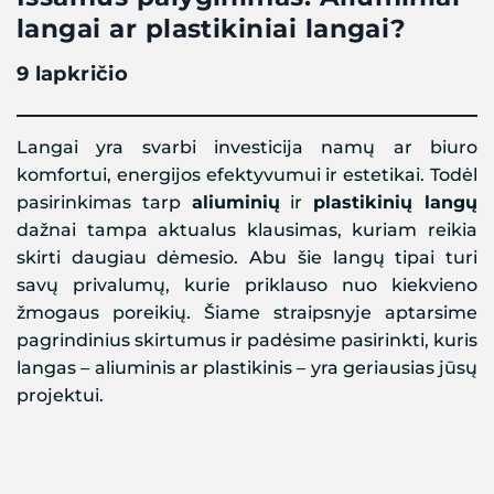
langai ar plastikiniai langai?
9 lapkričio
Langai yra svarbi investicija namų ar biuro
komfortui, energijos efektyvumui ir estetikai. Todėl
pasirinkimas tarp
aliuminių
ir
plastikinių langų
dažnai tampa aktualus klausimas, kuriam reikia
skirti daugiau dėmesio. Abu šie langų tipai turi
savų privalumų, kurie priklauso nuo kiekvieno
žmogaus poreikių. Šiame straipsnyje aptarsime
pagrindinius skirtumus ir padėsime pasirinkti, kuris
langas – aliuminis ar plastikinis – yra geriausias jūsų
projektui.