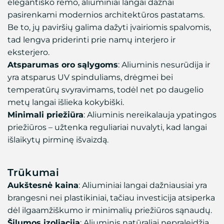
elegantiško rėmo, aliuminiai langai dažnai
pasirenkami modernios architektūros pastatams.
Be to, jų paviršių galima dažyti įvairiomis spalvomis,
tad lengva priderinti prie namų interjero ir
eksterjero.
Atsparumas oro sąlygoms
: Aliuminis nesurūdija ir
yra atsparus UV spinduliams, drėgmei bei
temperatūrų svyravimams, todėl net po daugelio
metų langai išlieka kokybiški.
Minimali priežiūra
: Aliuminis nereikalauja ypatingos
priežiūros – užtenka reguliariai nuvalyti, kad langai
išlaikytų pirminę išvaizdą.
Trūkumai
Aukštesnė kaina
: Aliuminiai langai dažniausiai yra
brangesni nei plastikiniai, tačiau investicija atsiperka
dėl ilgaamžiškumo ir minimalių priežiūros sąnaudų.
Šilumos izoliacija
: Aliuminis natūraliai nepraleidžia