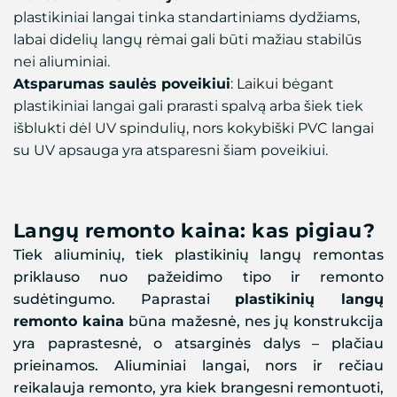
plastikiniai langai tinka standartiniams dydžiams,
labai didelių langų rėmai gali būti mažiau stabilūs
nei aliuminiai.
Atsparumas saulės poveikiui
: Laikui bėgant
plastikiniai langai gali prarasti spalvą arba šiek tiek
išblukti dėl UV spindulių, nors kokybiški PVC langai
su UV apsauga yra atsparesni šiam poveikiui.
Langų remonto kaina: kas pigiau?
Tiek aliuminių, tiek plastikinių langų remontas
priklauso nuo pažeidimo tipo ir remonto
sudėtingumo. Paprastai
plastikinių langų
remonto kaina
būna mažesnė, nes jų konstrukcija
yra paprastesnė, o atsarginės dalys – plačiau
prieinamos. Aliuminiai langai, nors ir rečiau
reikalauja remonto, yra kiek brangesni remontuoti,