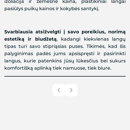
izoliacija ir žemesnė kaina, plastikiniai langai
pasiūlys puikų kainos ir kokybės santykį.
Svarbiausia atsižvelgti į savo poreikius, norimą
estetiką ir biudžetą
, kadangi kiekvienas langų
tipas turi savo stipriąsias puses. Tikimės, kad šis
palyginimas padės jums apsispręsti ir pasirinkti
langus, kurie patenkins jūsų lūkesčius bei sukurs
komfortišką aplinką tiek namuose, tiek biure.