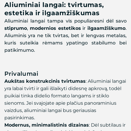
Aliuminiai langai: tvirtumas,
estetika ir ilgaamžiškumas
Aliuminiai langai tampa vis populiaresni dėl savo
stiprumo
,
modernios estetikos
ir
ilgaamžiškumo
.
Aliuminis yra ne tik tvirtas, bet ir lengvas metalas,
kuris suteikia rėmams ypatingo stabilumo bei
patikimumo.
Privalumai
Aukštas konstrukcinis tvirtumas
: Aliuminiai langai
yra labai tvirti ir gali išlaikyti didesnę apkrovą, todėl
puikiai tinka didelio formato langams ir stiklo
sienoms. Jei svajojate apie plačius panoraminius
vaizdus, aliuminiai langai bus geriausias
pasirinkimas.
Modernus, minimalistinis dizainas
: Dėl subtilaus ir