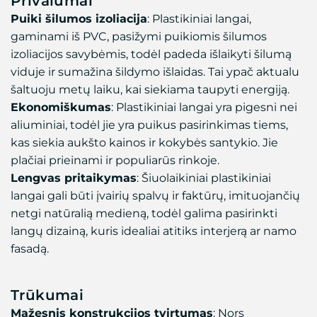
Privalumai
Puiki šilumos izoliacija
: Plastikiniai langai,
gaminami iš PVC, pasižymi puikiomis šilumos
izoliacijos savybėmis, todėl padeda išlaikyti šilumą
viduje ir sumažina šildymo išlaidas. Tai ypač aktualu
šaltuoju metų laiku, kai siekiama taupyti energiją.
Ekonomiškumas
: Plastikiniai langai yra pigesni nei
aliuminiai, todėl jie yra puikus pasirinkimas tiems,
kas siekia aukšto kainos ir kokybės santykio. Jie
plačiai prieinami ir populiarūs rinkoje.
Lengvas pritaikymas
: Šiuolaikiniai plastikiniai
langai gali būti įvairių spalvų ir faktūrų, imituojančių
netgi natūralią medieną, todėl galima pasirinkti
langų dizainą, kuris idealiai atitiks interjerą ar namo
fasadą.
Trūkumai
Mažesnis konstrukcijos tvirtumas
: Nors